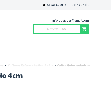
CREAR CUENTA
-
INICIAR SESIÓN
info.dogideas@gmail.com
0 Items
|
$0
res
-
Collares Reforzados Bordados
-
Collar Reforzado 4cm
ado 4cm