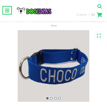
0 Items
|
$0
Inicio
-
Collares
-
Collares Regulables Bordados
-
Collar Regulable
4cm